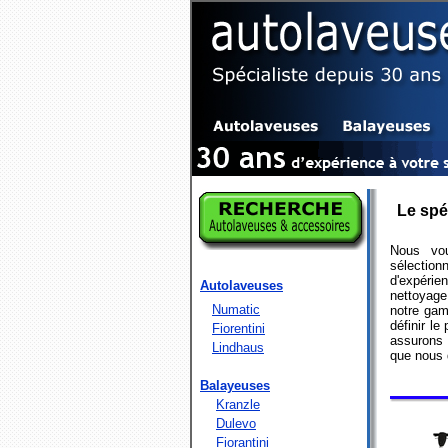
Le spéc
Nous vo
sélecti
d'expérie
Autolaveuses
nettoyage
Numatic
notre gam
définir le
Fiorentini
assurons 
Lindhaus
que nous 
Balayeuses
Kranzle
Dulevo
Fiorantini