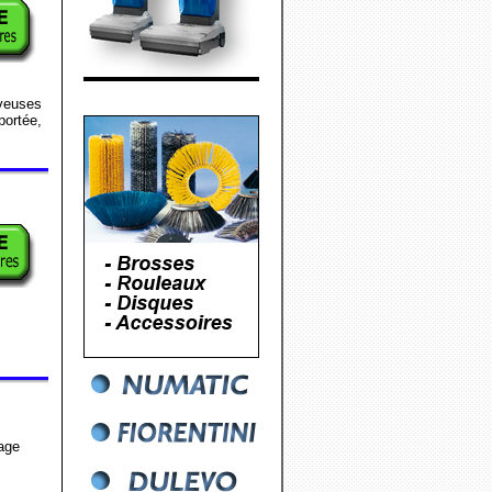
veuses
ortée,
yage