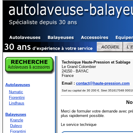
Technique Haute-Pression et Sablage
Le Grand Colombier
24150 - BAYAC
France
Email :
contact@haute-pression.com
Autolaveuses
Sarl au capital de 30 200 €. Siret 351617048 000
Numatic
Fiorentini
No
Lindhaus
Merci de formuler votre demande avec préci
Balayeuses
plus rapidement possible.
Kranzle
Le service technique
Dulevo
Fiorantini